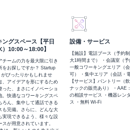
キングスペース【平日
設備・サービス
10:00～18:00】
【施設】電話ブース（予約制
大1時間まで） ・会議室（予
アチームの力を最大限に引き
一般コワーキングエリア（会
をお探しですか？ Startup
可） ・集中エリア（会話・
okyo がぴったりかもしれませ
【サービス】パントリー（飲
は、アイデアを形にするため
ナックの販売あり） ・AAE
整った、まさにイノベーショ
の相談サービス ・機器レン
地。快適なコワーキングスペ
ス ・無料 Wi-Fi
ちろん、集中して通話できる
スも完備。さらに、どんな大
も実現できるよう、様々な設
ースが用意されています。