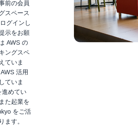
事前の会員
グスペース
にログインし
提示をお願
 は AWS の
キングスペ
えていま
AWS 活用
していま
を進めてい
また起業を
okyo をご活
ります。