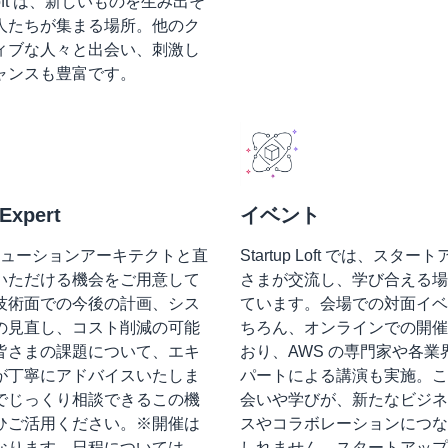
p Loft は、新しいものを生み出そ
人たちが集まる場所。他のク
ィブな人々と出会い、刺激し
ャンスも豊富です。
Expert
イベント
ソリューションアーキテクトと直
Startup Loft では、スタ
いただける機会をご用意して
さまが交流し、学び合える場
技術面での今後の計画、シス
ています。会場での対面イベ
の見直し、コスト削減の可能
ちろん、オンラインでの開催
皆さまの課題について、エキ
おり、AWS の専門家や各業
が丁寧にアドバイスいたしま
パートによる講演も実施。こ
でじっくり相談できるこの機
会いや学びが、新たなビジネ
ひご活用ください。※開催は
スやコラボレーションにつな
なります。日程については、
しれません。スタートアップ