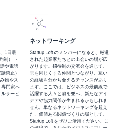
ネットワーキング
、1日最
Startup Loft のメンバーになると、厳選
約制） ・
された起業家たちとの出会いの場が広
話や電話
がります。招待制の交流会を通じて、
電話禁止）
志を同じくする仲間とつながり、互い
み物やス
の経験を分かち合えるチャンスがあり
：専門家へ
ます。ここでは、ビジネスの最前線で
タルサービ
活躍する人々と肩を並べ、新たなアイ
デアや協力関係が生まれるかもしれま
せん。単なるネットワーキングを超え
た、価値ある関係づくりの場として、
Startup Loft をぜひご活用ください。こ
の環境で、あなたのビジネスにブレー