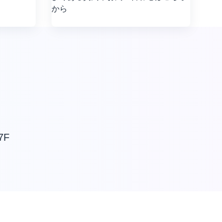
から
7F