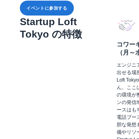
イベントに参加する
Startup Loft
Tokyo の特徴
コワー
（月～水）
エンジニ
出せる場所
Loft T
ん。ここ
の環境が
ンの発信
ースはも
電話ブー
胆な発想
備やリソ