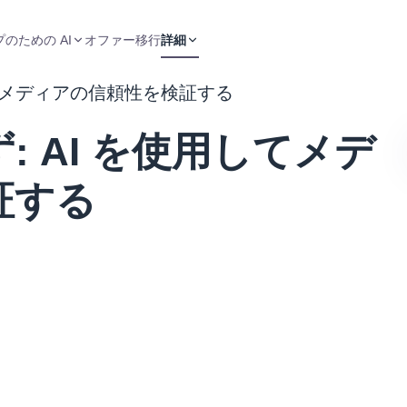
のための AI
オファー
移行
詳細
してメディアの信頼性を検証する
 AI を使用してメデ
証する