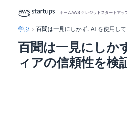
ホーム
AWS クレジット
スタートアップ
学ぶ
百聞は一見にしかず: AI を使用
百聞は一見にしかず:
ィアの信頼性を検