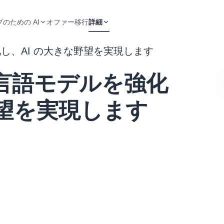
のための AI
オファー
移行
詳細
強化し、AI の大きな野望を実現します
規模言語モデルを強化
野望を実現します