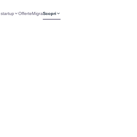
 startup
Offerte
Migra
Scopri