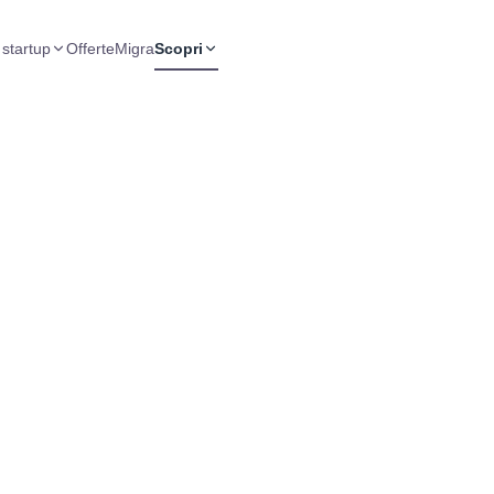
 startup
Offerte
Migra
Scopri