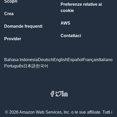
Scopri
Preferenze relative ai
cookie
Crea
AWS
Domande frequenti
Contattaci
Provider
Bahasa Indonesia
Deutsch
English
Español
Français
Italiano
Português
日本語
한국어
Facebook
X
LinkedIn
© 2026 Amazon Web Services, Inc. o le sue affiliate. Tutti i