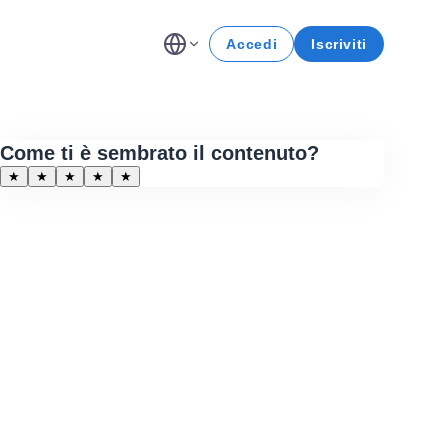
Accedi
Iscriviti
Come ti è sembrato il contenuto?
★
★
★
★
★