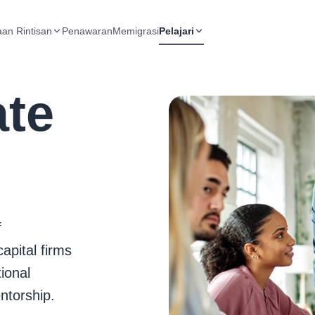
aan Rintisan
Penawaran
Memigrasi
Pelajari
ate
f
apital firms
ional
ntorship.