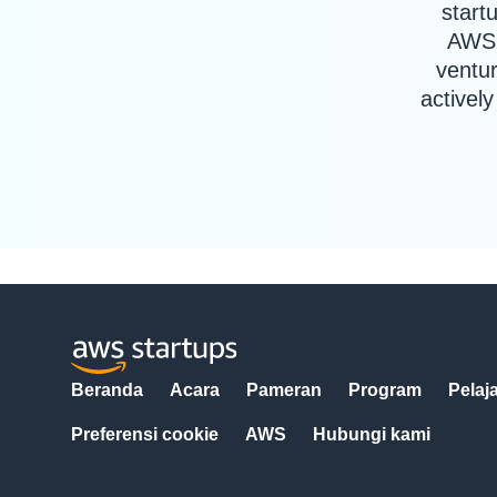
start
AWS 
ventur
activel
Beranda
Acara
Pameran
Program
Pelaja
Preferensi cookie
AWS
Hubungi kami