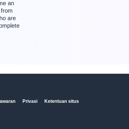
ome an
 from
who are
complete
awaran
Privasi
Ketentuan situs