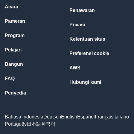
Acara
Penawaran
Pameran
Privasi
Program
Ketentuan situs
Pelajari
Preferensi cookie
Bangun
AWS
FAQ
Hubungi kami
Penyedia
Bahasa Indonesia
Deutsch
English
Español
Français
Italiano
Português
日本語
한국어