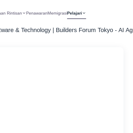
aan Rintisan
Penawaran
Memigrasi
Pelajari
& Technology | Builders Forum Tokyo - AI 