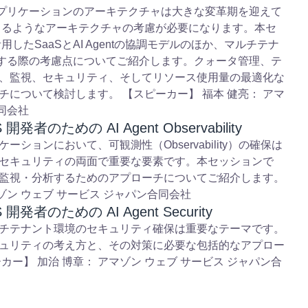
aaS アプリケーションのアーキテクチャは大きな変革期を迎えて
協調できるようなアーキテクチャの考慮が必要になります。本セ
したSaaSとAI Agentの協調モデルのほか、マルチテナ
・運用する際の考慮点についてご紹介します。クォータ管理、テ
、監視、セキュリティ、そしてリソース使用量の最適化な
について検討します。 【スピーカー】 福本 健亮： アマ
同会社
aS 開発者のための AI Agent Observability
アプリケーションにおいて、可観測性（Observability）の確保は
セキュリティの両面で重要な要素です。本セッションで
を適切に監視・分析するためのアプローチについてご紹介します。
ゾン ウェブ サービス ジャパン合同会社
aaS 開発者のための AI Agent Security
中、マルチテナント環境のセキュリティ確保は重要なテーマです。
t セキュリティの考え方と、その対策に必要な包括的なアプロー
ー】 加治 博章： アマゾン ウェブ サービス ジャパン合