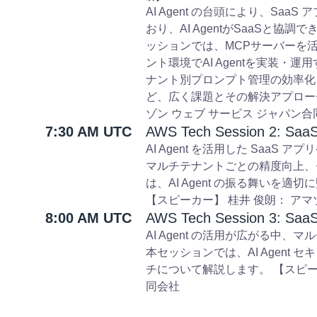
AI Agent の台頭により、S
おり、AI AgentがSaaSと
ッションでは、MCPサーバーを活用
ント環境でAI Agentを実装
ナント別プロンプト管理の効率化
ど、広く課題とその解決アプローチ
ゾン ウェブ サービス ジャパン合
7:30 AM UTC
AWS Tech Session 2: Sa
AI Agent を活用した SaaS 
マルチテナントごとの精度向上、
は、AI Agent の振る舞い
【スピーカー】 桂井 俊朗： アマ
8:00 AM UTC
AWS Tech Session 3: S
AI Agent の活用が広がる
本セッションでは、AI Agen
チについて解説します。 【スピーカ
同会社