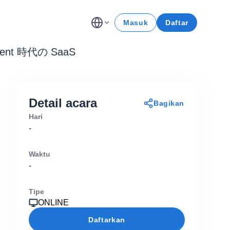
Masuk
Daftar
Agent 時代の SaaS
Detail acara
Bagikan
Hari
-
Waktu
-
Tipe
ONLINE
Daftarkan