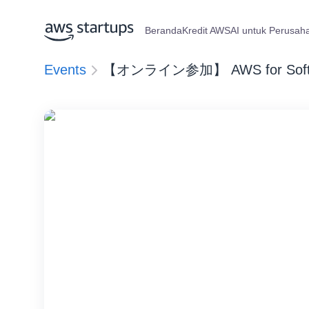
Beranda
Kredit AWS
AI untuk Perusah
Events
【オンライン参加】 AWS for Software 