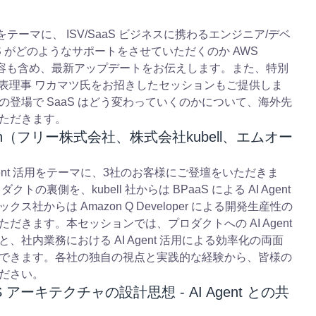
aS」をテーマに、 ISV/SaaS ビジネスに携わるエンジニア/デベ
 がどのようなサポートをさせていただくのか AWS
 2025 の内容も含め、最新アップデートをお伝えします。また、特別
 代表理事 ワカマツ氏をお招きしたセッションもご提供しま
t の登場で SaaS はどう変わっていくのかについて、海外先
ただきます。
 Session（フリー株式会社、株式会社kubell、エムオー
 Agent 活用をテーマに、3社のお客様にご登壇をいただきま
ダクトの裏側を、kubell 社からは BPaaS による AI Agent
社からは Amazon Q Developer による開発生産性の
だきます。本セッションでは、プロダクトへの AI Agent
社内業務における AI Agent 活用による効率化の両面
できます。各社の独自の視点と実践的な経験から、皆様の
ください。
 SaaS アーキテクチャの設計思想 - AI Agent との共