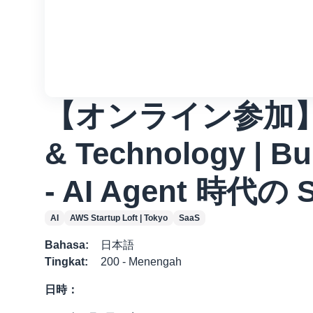
【オンライン参加】 AW
& Technology | Bu
- AI Agent 時代の 
AI
AWS Startup Loft | Tokyo
SaaS
Bahasa
:
日本語
Tingkat
:
200 - Menengah
日時：