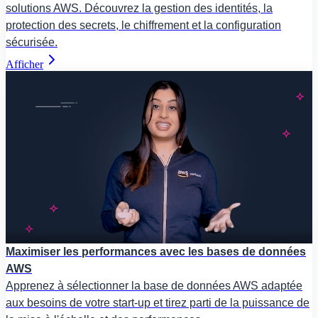
solutions AWS. Découvrez la gestion des identités, la
protection des secrets, le chiffrement et la configuration
sécurisée.
Afficher
Maximiser les performances avec les bases de données
AWS
Apprenez à sélectionner la base de données AWS adaptée
aux besoins de votre start-up et tirez parti de la puissance de