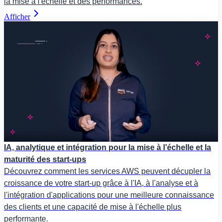
la mise à l'échelle et des performances.
Afficher
IA, analytique et intégration pour la mise à l’échelle et la
maturité des start-ups
Découvrez comment les services AWS peuvent décupler la
croissance de votre start-up grâce à l'IA, à l'analyse et à
l'intégration d'applications pour une meilleure connaissance
des clients et une capacité de mise à l'échelle plus
performante.