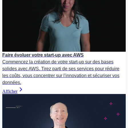
Faire évoluer votre start-up avec AWS
Commencez la création de votre start-up sur des bases
solides avec AWS. Tirez parti de ses services pour réduire
les coûts, vous concentrer sur l'innovation et sécuriser vos
données.
Afficher