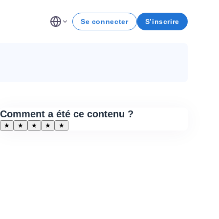
Se connecter
S’inscrire
Comment a été ce contenu ?
★
★
★
★
★