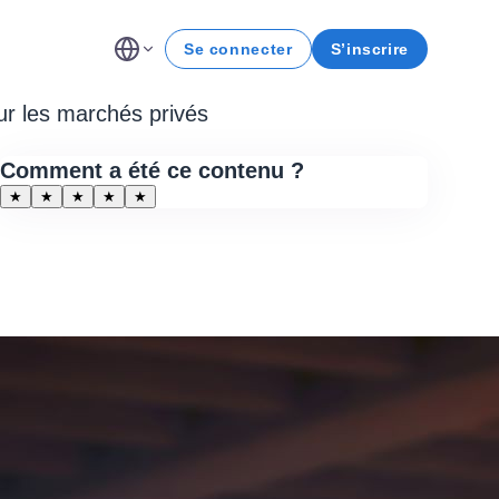
Se connecter
S’inscrire
ur les marchés privés
Comment a été ce contenu ?
★
★
★
★
★