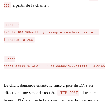
à partir de la chaîne :
256
echo -n
176.32.100.36host1.dyn.example.comshared_secret_1
| shasum -a 256
Hash:
96772404892f24ada64bbc4b92a0949b25ccc703270b1f6a5160
Le client demande ensuite la mise à jour du DNS en
effectuant une seconde requête
. Il transmet
HTTP POST
le nom d’hôte en texte brut comme clé et la fonction de