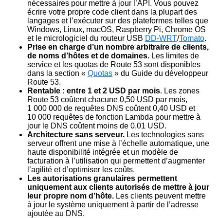
nécessaires pour mettre à jour l’API. Vous pouvez
écrire votre propre code client dans la plupart des
langages et l’exécuter sur des plateformes telles que
Windows, Linux, macOS, Raspberry Pi, Chrome OS
et
le micrologiciel du routeur USB
DD-WRT
/
Tomato
.
Prise en charge d’un nombre arbitraire de clients,
de noms d’hôtes et de domaines.
Les limites de
service et les quotas de Route 53 sont disponibles
dans la section «
Quotas
» du Guide du développeur
Route 53.
Rentable : entre 1 et 2 USD par mois
.
Les zones
Route 53 coûtent chacune 0,50 USD par mois,
1 000 000 de requêtes DNS coûtent 0,40 USD et
10 000 requêtes de fonction Lambda pour mettre à
jour le DNS coûtent moins de 0,01 USD.
Architecture sans serveur.
Les technologies sans
serveur offrent une mise à l’échelle automatique, une
haute disponibilité intégrée et un modèle de
facturation à l’utilisation qui permettent d’augmenter
l’agilité et d’optimiser les coûts.
Les autorisations granulaires permettent
uniquement aux clients autorisés de mettre à jour
leur propre nom d’hôte.
Les clients peuvent mettre
à jour le système uniquement à partir de l’adresse
ajoutée au DNS.