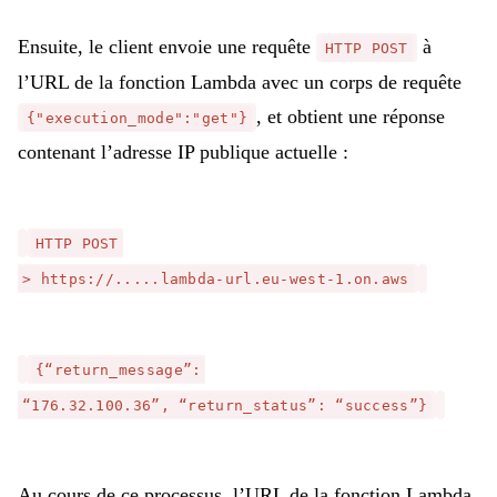
Ensuite, le client envoie une requête
à
HTTP POST
l’URL de la fonction Lambda avec un corps de requête
, et obtient une réponse
{"execution_mode":"get"}
contenant l’adresse IP publique actuelle :
HTTP POST
> https://.....lambda-url.eu-west-1.on.aws
{“return_message”:
“176.32.100.36”, “return_status”: “success”}
Au cours de ce processus, l’URL de la fonction Lambda