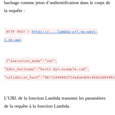
hachage comme jeton d’authentification dans le corps de
la requête :
HTTP POST >
https://....lambda-url.eu-west-
1.on.aws
{“execution_mode”:”set”,
“ddns_hostname”:”host1.dyn.example.com”,
“validation_hash”:”96772404892f24ada64bbc4b92a0949b2
L’URL de la fonction Lambda transmet les paramètres
de la requête à la fonction Lambda.