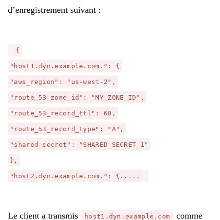
d’enregistrement suivant :
{
"host1.dyn.example.com.": {
"aws_region": "us-west-2",
"route_53_zone_id": "MY_ZONE_ID",
"route_53_record_ttl": 60,
"route_53_record_type": "A",
"shared_secret": "SHARED_SECRET_1"
},
"host2.dyn.example.com.": {.....
Le client a transmis
comme
host1.dyn.example.com