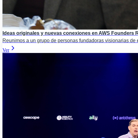
Ideas originales y nuevas conexiones en AWS Founders R
Reunimos a un grupo de personas fundadoras visionarias de 
Ver