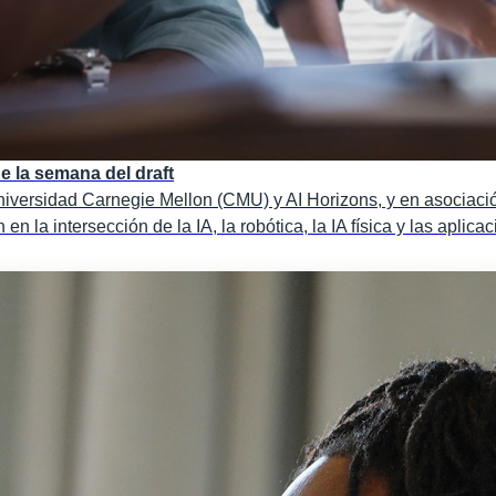
e la semana del draft
niversidad Carnegie Mellon (CMU) y AI Horizons, y en asociació
n la intersección de la IA, la robótica, la IA física y las aplic