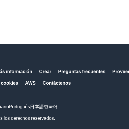
ás información
Crear
Preguntas frecuentes
Provee
 cookies
AWS
Contáctenos
liano
Português
日本語
한국어
os los derechos reservados.