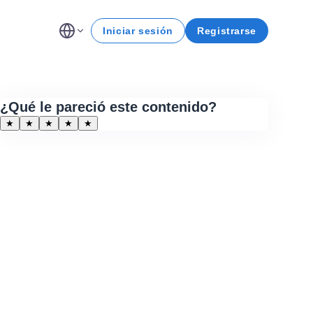
Iniciar sesión
Registrarse
¿Qué le pareció este contenido?
★
★
★
★
★