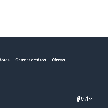
dores
Obtener créditos
Ofertas
Facebook
X
LinkedIn