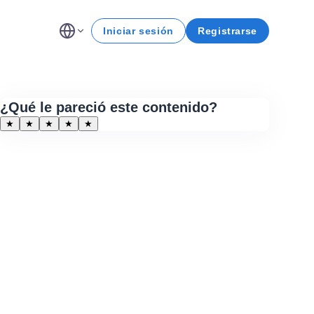
Iniciar sesión
Registrarse
¿Qué le pareció este contenido?
★
★
★
★
★