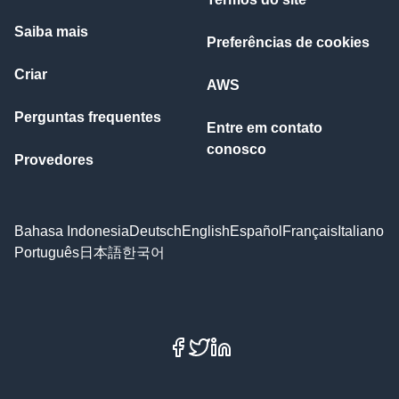
Saiba mais
Preferências de cookies
Criar
AWS
Perguntas frequentes
Entre em contato
conosco
Provedores
Bahasa Indonesia
Deutsch
English
Español
Français
Italiano
Português
日本語
한국어
Facebook
X
LinkedIn