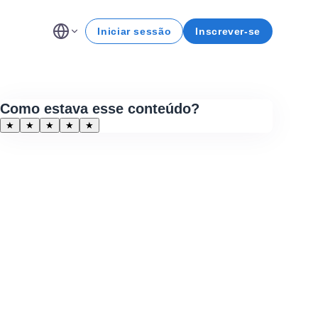
Iniciar sessão
Inscrever-se
Como estava esse conteúdo?
★
★
★
★
★