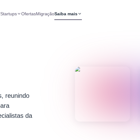
 Startups
Ofertas
Migração
Saiba mais
s, reunindo
ara
cialistas da