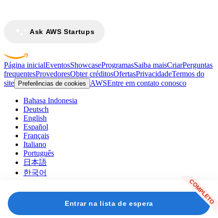
Ask AWS Startups
Página inicial
Eventos
Showcase
Programas
Saiba mais
Criar
Perguntas
frequentes
Provedores
Obter créditos
Ofertas
Privacidade
Termos do
site
AWS
Entre em contato conosco
Preferências de cookies
Bahasa Indonesia
Deutsch
English
Español
Français
Italiano
Português
日本語
한국어
COMPLETO
Facebook
X
LinkedIn
Entrar na lista de espera
© 2026 Amazon Web Services, Inc. ou suas afiliadas. Todos
os direitos reservados.