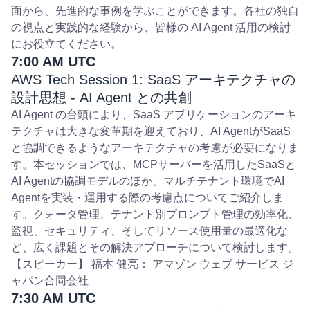
面から、先進的な事例を学ぶことができます。各社の独自
の視点と実践的な経験から、皆様の AI Agent 活用の検討
にお役立てください。
7:00 AM UTC
AWS Tech Session 1: SaaS アーキテクチャの
設計思想 - AI Agent との共創
AI Agent の台頭により、SaaS アプリケーションのアーキ
テクチャは大きな変革期を迎えており、AI AgentがSaaS
と協調できるようなアーキテクチャの考慮が必要になりま
す。本セッションでは、MCPサーバーを活用したSaaSと
AI Agentの協調モデルのほか、マルチテナント環境でAI
Agentを実装・運用する際の考慮点についてご紹介しま
す。クォータ管理、テナント別プロンプト管理の効率化、
監視、セキュリティ、そしてリソース使用量の最適化な
ど、広く課題とその解決アプローチについて検討します。
【スピーカー】 福本 健亮： アマゾン ウェブ サービス ジ
ャパン合同会社
7:30 AM UTC