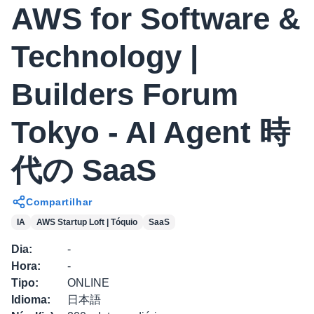
AWS for Software &
Technology |
Builders Forum
Tokyo - AI Agent 時
代の SaaS
Compartilhar
IA
AWS Startup Loft | Tóquio
SaaS
Dia
:
-
Hora
:
-
Tipo
:
ONLINE
Idioma
:
日本語