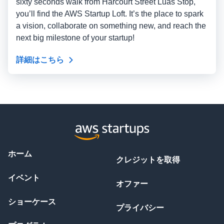
sixty seconds walk from Harcourt Street Luas Stop,
you’ll find the AWS Startup Loft. It’s the place to spark
a vision, collaborate on something new, and reach the
next big milestone of your startup!
詳細はこちら
ホーム
クレジットを取得
イベント
オファー
ショーケース
プライバシー