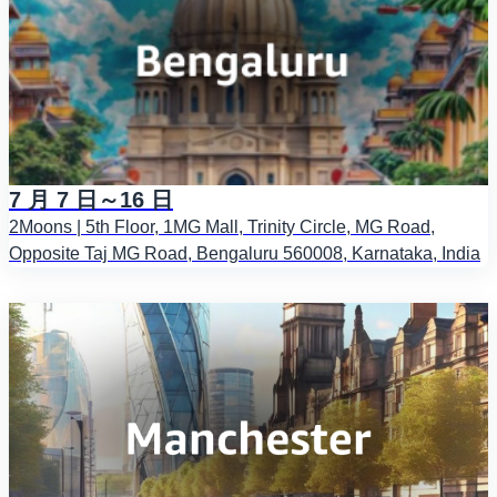
7 月 7 日～16 日
2Moons | 5th Floor, 1MG Mall, Trinity Circle, MG Road,
Opposite Taj MG Road, Bengaluru 560008, Karnataka, India