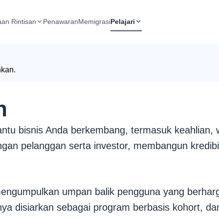
aan Rintisan
Penawaran
Memigrasi
Pelajari
hkan.
n
ntu bisnis Anda berkembang, termasuk keahlian,
an pelanggan serta investor, membangun kredibil
, mengumpulkan umpan balik pengguna yang berha
nya disiarkan sebagai program berbasis kohort, da