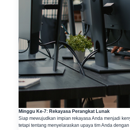
Minggu Ke-7: Rekayasa Perangkat Lunak
Siap mewujudkan impian rekayasa Anda menjadi kenya
tetapi tentang menyelaraskan upaya tim Anda dengan t