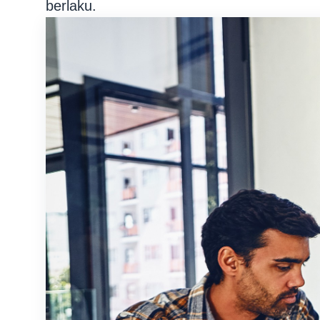
berlaku.