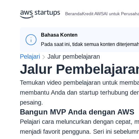
Beranda
Kredit AWS
AI untuk Perusah
Bahasa Konten
Pada saat ini, tidak semua konten diterjema
Pelajari
Jalur pembelajaran
Jalur Pembelajara
Temukan video pembelajaran untuk memba
membantu Anda dan startup terhubung deng
pesaing.
Bangun MVP Anda dengan AWS
Pelajari cara meluncurkan dengan cepat
menjadi favorit pengguna. Seri ini sebelum