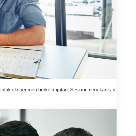
untuk eksperimen berkelanjutan. Sesi ini menekankan