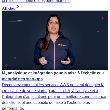
la mise à l'échelle et des performances.
Afficher
IA, analytique et intégration pour la mise à l’échelle et la
maturité des start-ups
Découvrez comment les services AWS peuvent décupler la
croissance de votre start-up grâce à l'IA, à l'analyse et à
l'intégration d'applications pour une meilleure connaissance
des clients et une capacité de mise à l'échelle plus
performante.