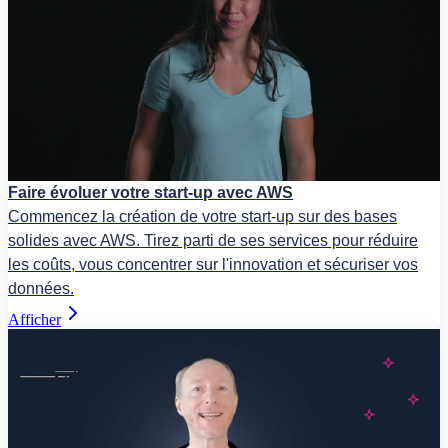
Faire évoluer votre start-up avec AWS
Commencez la création de votre start-up sur des bases
solides avec AWS. Tirez parti de ses services pour réduire
les coûts, vous concentrer sur l'innovation et sécuriser vos
données.
Afficher