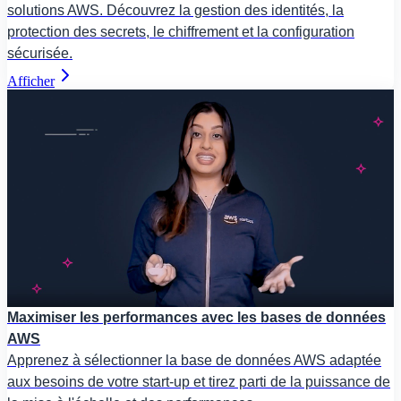
solutions AWS. Découvrez la gestion des identités, la
protection des secrets, le chiffrement et la configuration
sécurisée.
Afficher
Maximiser les performances avec les bases de données
AWS
Apprenez à sélectionner la base de données AWS adaptée
aux besoins de votre start-up et tirez parti de la puissance de