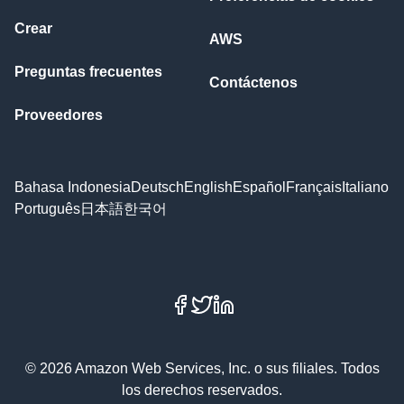
Crear
AWS
Preguntas frecuentes
Contáctenos
Proveedores
Bahasa Indonesia
Deutsch
English
Español
Français
Italiano
Português
日本語
한국어
Facebook
X
LinkedIn
© 2026 Amazon Web Services, Inc. o sus filiales. Todos
los derechos reservados.