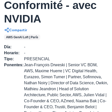
Conformité - avec
NVIDIA
Compartir
AWS GenAI Loft | París
Día
:
-
Horario
:
-
Tipo
:
PRESENCIAL
Ponentes
:
Jean-François Drweski | Senior VC BDM,
AWS, Maxime Huerre | VC Digital Health,
Eurazeo, Simon Turner | Partner, Sofinnova,
Nathan Noiry | Director of Data Science, Owkin,
Mathieu Jeandron | Head of Solution
Architecture, Public Sector, AWS, Julien Vidal |
Co-Founder & CEO, AZmed, Naama Bak | Co-
Founder & CEO, Trustii, Benjamin Belot |